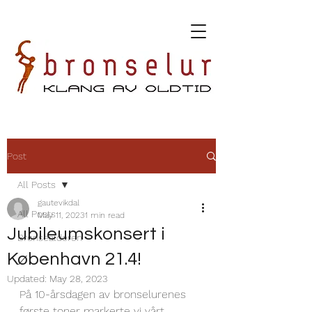
Post
All Posts
gautevikdal
All Posts
May 11, 2023
1 min read
Jubileumskonsert i
Bronsealderen
København 21.4!
Updated:
May 28, 2023
På 10-årsdagen av bronselurenes 
første toner markerte vi vårt 