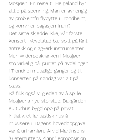
Mosjøen. En reise til Helgeland byr 
alltid på spenning. Man er avhengig 
av problemfri flybytte i Trondheim, 
og kommer bagasjen fram?
Det siste skjedde ikke, vår første 
konsert i Vevelstad ble spilt på lånt 
antrekk og slagverk instrumenter. 
Men Widerøeskranken i Mosjøen 
sto virkelig på, purret på avdelingen 
i Trondheim utallige ganger og til 
konserten på søndag var alt på 
plass.
Så fikk også vi gleden av å spille i 
Mosjøens nye storstue, Bakgården 
Kulturhus bygd opp på privat 
initiativ, et fantastisk hus å 
musisere i. Dagens hovedoppgave 
var å urframføre Arvid Martinsens 
"Gjeterguttens Klang". Komposisjon 