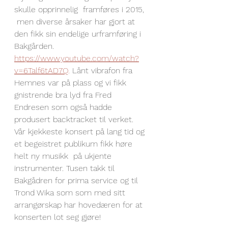
skulle opprinnelig  framføres i 2015, 
 men diverse årsaker har gjort at 
den fikk sin endelige urframføring i 
Bakgården. 
https://www.youtube.com/watch?
v=6Talf6tAD7Q
. 
Lånt vibrafon fra 
Hemnes var på plass og vi fikk 
gnistrende
bra lyd fra Fred 
Endresen som også hadde 
produsert backtracket til verket. 
Vår kjekkeste konsert på lang tid og 
et begeistret publikum fikk høre 
helt ny musikk  på ukjente 
instrumenter. Tusen takk til 
Bakgådren for prima service og til 
Trond Wika som som med sitt 
arrangørskap har hovedæren for at 
konserten lot seg gjøre!