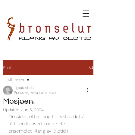
Post
All Posts
gautevikdal
All Posts
May 30, 2024
1 min read
Mosjøen
Bronsealderen
Updated:
Jun 5, 2024
Omsider, etter lang tid lyktes det å 
få til en konsert med hele 
ensemblet Klang av Oldtid i 