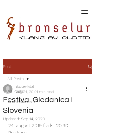
Post
All Posts
gautevikdal
All Posts
Aug 24, 2019
1 min read
Festival Gledanica i
Bronsealderen
Slovenia
Updated:
Sep 14, 2020
24. august 2019 fra kl. 20:30
Program: