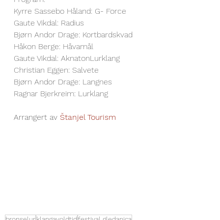
Kyrre Sassebo Håland: G- Force
Gaute Vikdal: Radius
Bjørn Andor Drage: Kortbardskvad
Håkon Berge: Håvamål
Gaute Vikdal: AknatonLurklang
Christian Eggen: Salvete
Bjørn Andor Drage: Langnes
Ragnar Bjerkreim: Lurklang
Arrangert av 
Štanjel Tourism
bronselur
klangavoldtid
festival gledanica