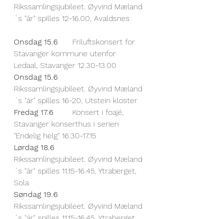
Rikssamlingsjubileet. Øyvind Mæland
´s "ár" spilles 12-16.00, Avaldsnes 
Onsdag 15.6  
	Friluftskonsert for 
Stavanger kommune utenfor 
Ledaal, Stavanger 12.30-13.00	
Onsdag 15.6  
Rikssamlingsjubileet. Øyvind Mæland
´s "ár" spilles 16-20, Utstein kloster
Fredag 17.6
	Konsert i foajé, 
Stavanger konserthus i serien 
"Endelig helg" 16.30-17.15
Lørdag 18.6	
Rikssamlingsjubileet. Øyvind Mæland
´s "ár" spilles 11.15-16.45, Ytraberget, 
Sola
Søndag 19.6
Rikssamlingsjubileet. Øyvind Mæland
´s "ár" spilles 11.15-16.45, Ytraberget, 