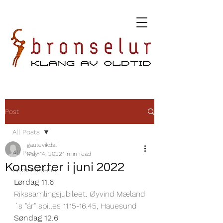
Post
All Posts
gautevikdal
All Posts
May 14, 2022
1 min read
Konserter i juni 2022
Bronsealderen
Lørdag 11.6
Rikssamlingsjubileet. Øyvind Mæland
´s "ár" spilles 11.15-16.45, Hauesund
Søndag 12.6