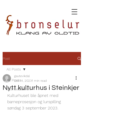
Post
All Posts
gautevikdal
All Posts
Oct 14, 2023
1 min read
Nytt kulturhus i Steinkjer
Bronsealderen
Kulturhuset ble åpnet med 
barneprosesjon og lurspilling 
søndag 3 september 2023.